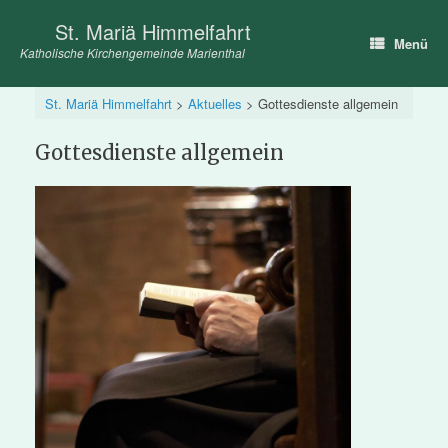
Zum
St. Mariä Himmelfahrt
Inhalt
Menü
springen
Katholische Kirchengemeinde Marienthal
St. Mariä Himmelfahrt
>
Aktuelles
>
Gottesdienste allgemein
Gottesdienste allgemein